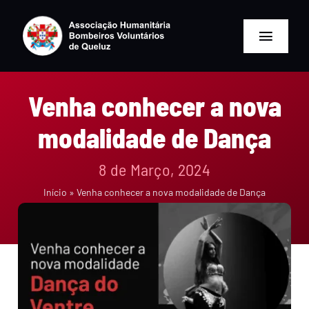
Skip
to
content
Toggle
Naviga
Home
Venha conhecer a nova
Associação
modalidade de Dança
Bombeiros
8 de Março, 2024
Início
»
Venha conhecer a nova modalidade de Dança
Serviços
Formação
Desporto