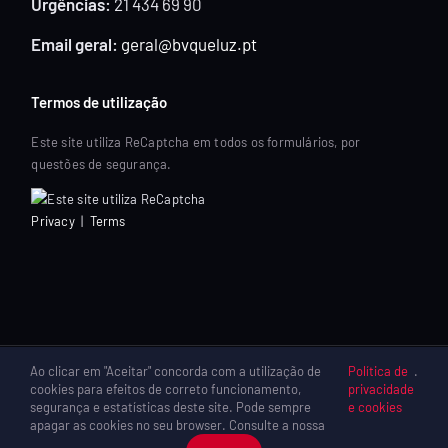
Urgências:
21 434 69 90
Email geral:
geral@bvqueluz.pt
Termos de utilização
Este site utiliza ReCaptcha em todos os formulários, por
questões de segurança.
Privacy
|
Terms
Ao clicar em "Aceitar" concorda com a utilização de
Política de
.
cookies para efeitos de correto funcionamento,
privacidade
© Copyright 2022 - 2026 | Associação Humanitárias
segurança e estatísticas deste site. Pode sempre
e cookies
Bombeiros Voluntários de Queluz
apagar as cookies no seu browser. Consulte a nossa