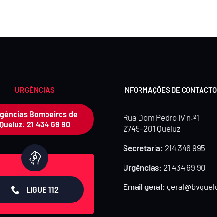
URGÊNCIAS
INFORMAÇÕES DE CONTACTO
gências Bombeiros de
Rua Dom Pedro IV n.º1
Queluz: 21 434 69 90
2745-201 Queluz
Secretaria:
214 346 995
Urgências:
21 434 69 90
Email geral:
geral@bvquelu
LIGUE 112