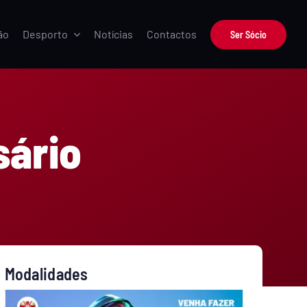
ão
Desporto
Notícias
Contactos
Ser Sócio
sário
Modalidades